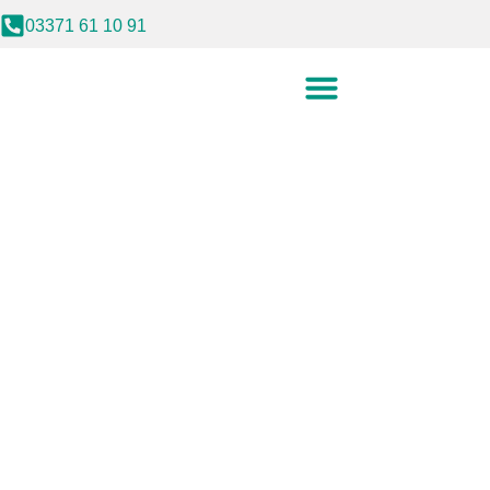
03371 61 10 91
Das Dentallabor Luckenwalde ist der zuverlässige
Profitieren auch Sie von unserer Erfahrung,
Kompetenz, Serviceorientierung und einem
leistungsstarken Team